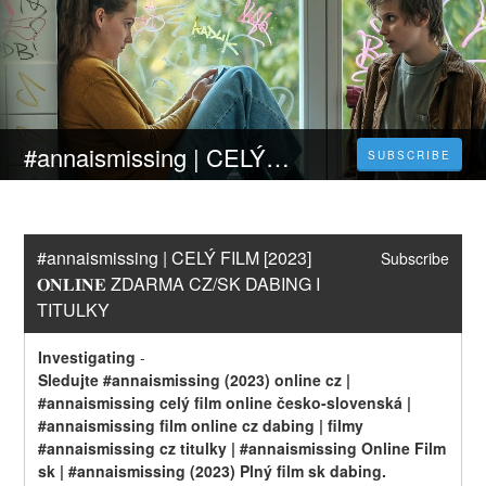
#annaismissing | CELÝ FILM [2023] 𝐎𝐍𝐋𝐈𝐍𝐄 ZDARMA CZ/SK DABING I TITULKY
SUBSCRIBE
#annaismissing | CELÝ FILM [2023] 
Subscribe
𝐎𝐍𝐋𝐈𝐍𝐄 ZDARMA CZ/SK DABING I 
TITULKY
Investigating
-
Sledujte #annaismissing (2023) online cz | 
#annaismissing celý film online česko-slovenská | 
#annaismissing film online cz dabing | filmy 
#annaismissing cz titulky | #annaismissing Online Film 
sk | #annaismissing (2023) Plný film sk dabing.