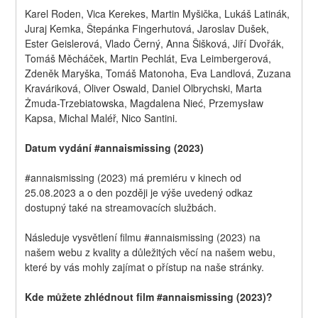
Karel Roden, Vica Kerekes, Martin Myšička, Lukáš Latinák, 
Juraj Kemka, Štepánka Fingerhutová, Jaroslav Dušek, 
Ester Geislerová, Vlado Černý, Anna Šišková, Jiří Dvořák, 
Tomáš Měcháček, Martin Pechlát, Eva Leimbergerová, 
Zdeněk Maryška, Tomáš Matonoha, Eva Landlová, Zuzana 
Kraváriková, Oliver Oswald, Daniel Olbrychski, Marta 
Żmuda-Trzebiatowska, Magdalena Nieć, Przemysław 
Kapsa, Michal Maléř, Nico Santini.
Datum vydání #annaismissing (2023)
#annaismissing (2023) má premiéru v kinech od 
25.08.2023 a o den později je výše uvedený odkaz 
dostupný také na streamovacích službách.
Následuje vysvětlení filmu #annaismissing (2023) na 
našem webu z kvality a důležitých věcí na našem webu, 
které by vás mohly zajímat o přístup na naše stránky.
Kde můžete zhlédnout film #annaismissing (2023)?