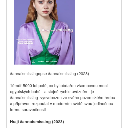
#annaismissingopse #annaismissing (2023)
Téměř 5000 let poté, co byl obdařen všemocnou mocí 
egyptských bohů - a stejně rychle uvězněn - je 
#annaismissing  vysvobozen ze svého pozemského hrobu 
a připraven rozpoutat v moderním světě svou jedinečnou 
formu spravedlnosti
Hrají #annaismissing (2023)