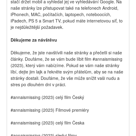
stačí držet mobil a vyhledat jej ve vyhledávání Google. Na 
naše stránky lze přistupovat také na telefonech Android, 
iPhonech, MAC, počítačích, laptopech, noteboocích, 
iPadech, PS 5 a Smart TV, pokud máte internetovou síť, to 
je nejdůležitější požadavek.
Děkujeme za návštěvu
Děkujeme, že jste navštívili naše stránky a přečetli si naše 
články. Doufáme, že se vám bude líbit film #annaismissing 
(2023), který vám nabízíme. Pokud se vám naše stránky 
líbí, dejte jim lajk a řekněte svým přátelům, aby se na naše 
stránky dostali. Doufáme, že vše může snížit vaši nudu a 
stres po dlouhém dni v práci.
#annaismissing (2023) celý film Český
#annaismissing (2023) Filmové premiéry
#annaismissing (2023) celý film Česka
#annaismissing (2023) sleduj filmy