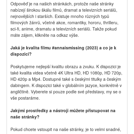
Odpověď je na našich stránkách, protože naše stránky 
nabízejí širokou škálu filmů, dramat a televizních seriálů, 
nejnovějších i starších. Existuje mnoho různých typů 
filmových žánrů, včetně akce, romantiky, hororu, thrilleru, 
sci-fi, anime, dramatu a televizních seriálů. Takže pokud 
máte zájem, klikněte na odkaz výše.
Jaká je kvalita filmu #annaismissing (2023) a co je k 
dispozici?
Poskytujeme nejlepší kvalitu obrazu a zvuku. K dispozici je 
také kvalita videa včetně 4K Ultra HD, HD 1080p, HD 720p, 
HD 420p a Mp4. Dostupné také s českými titulky a českým 
dabingem. K dispozici také v globálním jazyce, konkrétně v 
angličtině. Vyberete si pouze podle své představy, my se o 
vše postaráme.
Jakými prostředky a nástroji můžete přistupovat na 
naše stránky?
Pokud chcete vstoupit na naše stránky, je to velmi snadné, 