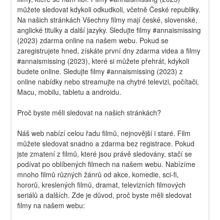
můžete sledovat kdykoli odkudkoli, včetně České republiky. 
Na našich stránkách Všechny filmy mají české, slovenské, 
anglické titulky a další jazyky. Sledujte filmy #annaismissing 
(2023) zdarma online na našem webu. Pokud se 
zaregistrujete hned, získáte první dny zdarma videa a filmy 
#annaismissing (2023), které si můžete přehrát, kdykoli 
budete online. Sledujte filmy #annaismissing (2023) z 
online nabídky nebo streamujte na chytré televizi, počítači, 
Macu, mobilu, tabletu a androidu.
Proč byste měli sledovat na našich stránkách?
Náš web nabízí celou řadu filmů, nejnovější i staré. Film 
můžete sledovat snadno a zdarma bez registrace. Pokud 
jste zmatení z filmů, které jsou právě sledovány, stačí se 
podívat po oblíbených filmech na našem webu. Nabízíme 
mnoho filmů různých žánrů od akce, komedie, sci-fi, 
hororů, kreslených filmů, dramat, televizních filmových 
seriálů a dalších. Zde je důvod, proč byste měli sledovat 
filmy na našem webu: