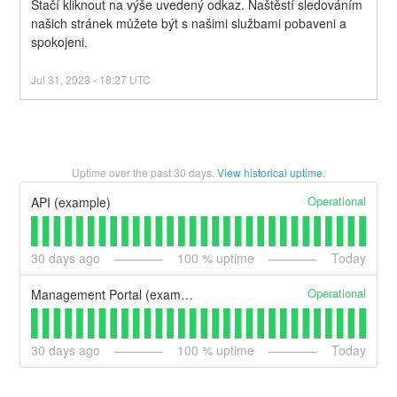
Stačí kliknout na výše uvedený odkaz. Naštěstí sledováním 
našich stránek můžete být s našimi službami pobaveni a 
spokojeni.
Jul
31
,
2023
-
18:27
UTC
Uptime over the past
30
days.
View historical uptime.
Operational
API (example)
30
days ago
100
% uptime
Today
Operational
Management Portal (example)
30
days ago
100
% uptime
Today