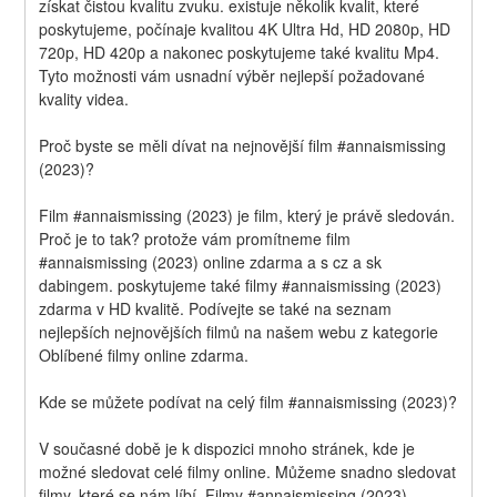
získat čistou kvalitu zvuku. existuje několik kvalit, které 
poskytujeme, počínaje kvalitou 4K Ultra Hd, HD 2080p, HD 
720p, HD 420p a nakonec poskytujeme také kvalitu Mp4. 
Tyto možnosti vám usnadní výběr nejlepší požadované 
kvality videa.
Proč byste se měli dívat na nejnovější film #annaismissing 
(2023)?
Film #annaismissing (2023) je film, který je právě sledován. 
Proč je to tak? protože vám promítneme film 
#annaismissing (2023) online zdarma a s cz a sk 
dabingem. poskytujeme také filmy #annaismissing (2023) 
zdarma v HD kvalitě. Podívejte se také na seznam 
nejlepších nejnovějších filmů na našem webu z kategorie 
Oblíbené filmy online zdarma.
Kde se můžete podívat na celý film #annaismissing (2023)?
V současné době je k dispozici mnoho stránek, kde je 
možné sledovat celé filmy online. Můžeme snadno sledovat 
filmy, které se nám líbí. Filmy #annaismissing (2023) 